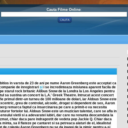
Cauta Filme Online
:
bitios in varsta de 23 de ani pe nume Aaron Greenberg este acceptat ca
 companie de inregistrari
si
i se incredinteaza misiunea aparent facila de
 pe starul rock britanic Aldous Snow de la Londra la Los Angeles pentru
tul sa sustina un concert la L.A.' Greek Theatre. Intrucat acest concert
ie primul dintr-un turneu de 100 milioane de dolari, iar Aldous Snow este
excentric, greu de controlat, alcoolic, drogat si dependent de sex, Aaron
erg remarca faptul ca insarcinarea pe care a primit-o va necesita
uturor fortelor lui. Aldous Snow este un muzician talentat, care se afla in
ensului vietii si a adevaratei iubiri, dar care nu renunta deocamdata la
dezmat, chiar daca pare indragostit de vedeta pop Jackie Q. Chiar daca
a minta, sa il flateze pe cantaret si sa petreaca alaturi de el, idealistul
t de colegiu Aaron Greenberg nu se da inapoi de la nimic pentru a-si