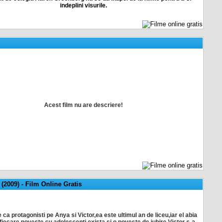
indeplini visurile.
Acest film nu are descriere!
 (2009)
-
Film Online Gratis
re ca protagonisti pe Anya si Victor,ea este ultimul an de liceu,iar el abia
iecare poveste cu adolescenti exista si o poveste de iubire.Victor s-a