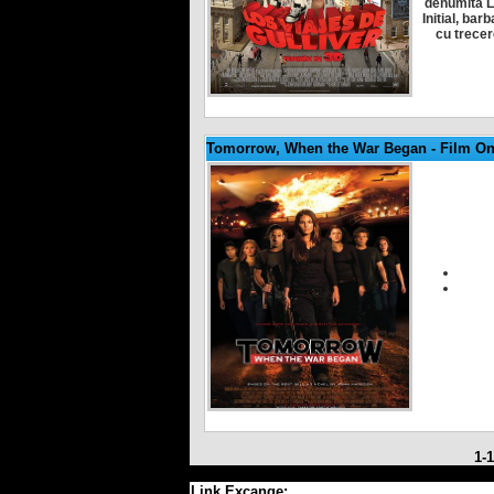
denumita Li
Initial, bar
cu trecere
Tomorrow, When the War Began
-
Film Onl
1-
Link Excange: