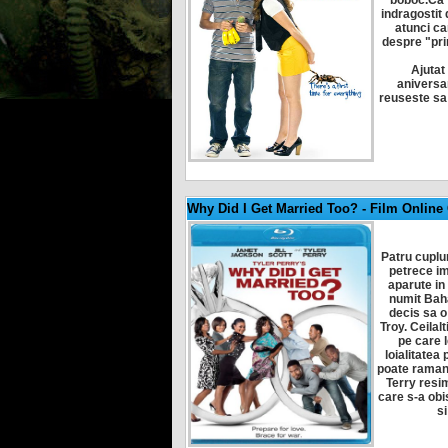
indragostit
atunci ca
despre "pri
Ajutat 
aniversar
reuseste sa 
Why Did I Get Married Too?
-
Film Online 
Patru cuplur
petrece im
aparute in 
numit Baha
decis sa o
Troy. Ceilal
pe care l
loialitatea
poate ramane
Terry resim
care s-a obis
si