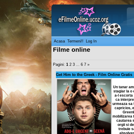
Acasa
Termeni!!
Log In
Filme online
Pagini:
1
2
3
...
6
7
»
Get Him to the Greek
-
Film Online Gratis
Un tanar am
stagiar la o
a-l escorta
ca interpre
urmeaza sa f
capricios, 
Greenb
mobilizarea t
cautarea s
orgii si 
trebuie s
absolven