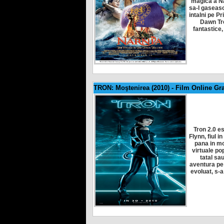
magica a Na
sa-l gaseasc
intalni pe P
Dawn Tre
fantastice,
TRON: Moştenirea (2010)
-
Film Online Gra
Tron 2.0 e
Flynn, fiul i
pana in mo
virtuale po
tatal sau
aventura pe 
evoluat, s-a