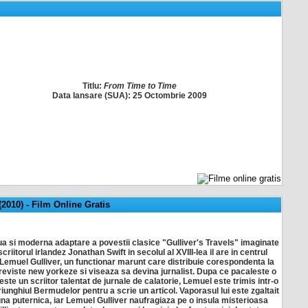
Titlu:
From Time to Time
Data lansare (SUA):
25 Octombrie 2009
(2010)
-
Film Online Gratis
a si moderna adaptare a povestii clasice "Gulliver's Travels" imaginate
criitorul irlandez Jonathan Swift in secolul al XVIII-lea il are in centrul
 Lemuel Gulliver, un functionar marunt care distribuie corespondenta la
 reviste new yorkeze si viseaza sa devina jurnalist. Dupa ce pacaleste o
este un scriitor talentat de jurnale de calatorie, Lemuel este trimis intr-o
riunghiul Bermudelor pentru a scrie un articol. Vaporasul lui este zgaltait
una puternica, iar Lemuel Gulliver naufragiaza pe o insula misterioasa