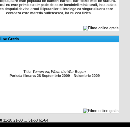
lliput, care este populata de oameni harnici, dar foarte mici de statura.
batul nu este primit cu simpatie de catre localnicii miniaturali, insa o data
a timpului devine eroul lilliputanilor si intelege ca singurul lucru care
conteaza este maretia sufleteasca, iar nu cea fizica.
ine Gratis
Titlu:
Tomorrow, When the War Began
Perioda filmare:
28 Septembrie 2009 - Noiembrie 2009
10
11-20
21-30
...
51-60
61-64