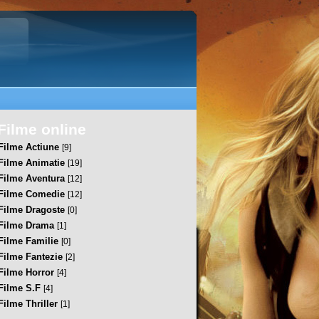
Filme online
Filme Actiune
[9]
Filme Animatie
[19]
Filme Aventura
[12]
Filme Comedie
[12]
Filme Dragoste
[0]
Filme Drama
[1]
Filme Familie
[0]
Filme Fantezie
[2]
Filme Horror
[4]
Filme S.F
[4]
Filme Thriller
[1]