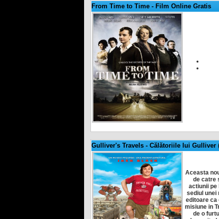
From Time to Time
-
Film Online Gratis
Gulliver's Travels - Călătoriile lui Gulliver 
Aceasta nou
de catre s
actiunii pe
sediul unei
editoare ca 
misiune in T
de o furt