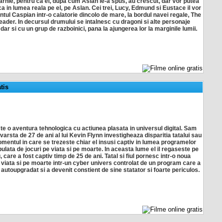
rnie, pentru ca ei, dupa cum Aslan le-a spus, au crescut, dar vor putea
a in lumea reala pe el, pe Aslan. Cei trei, Lucy, Edmund si Eustace il vor
rintul Caspian intr-o calatorie dincolo de mare, la bordul navei regale, The
ader. In decursul drumului se intalnesc cu dragoni si alte personaje
 dar si cu un grup de razboinici, pana la ajungerea lor la marginile lumii.
tis
ste o aventura tehnologica cu actiunea plasata in universul digital. Sam
n varsta de 27 de ani al lui Kevin Flynn investigheaza disparitia tatalui sau
mentul in care se trezeste chiar el insusi captiv in lumea programelor
pulata de jocuri pe viata si pe moarte. In aceasta lume el il regaseste pe
, care a fost captiv timp de 25 de ani. Tatal si fiul pornesc intr-o noua
viata si pe moarte intr-un cyber univers controlat de un program care a
 autoupgradat si a devenit constient de sine statator si foarte periculos.