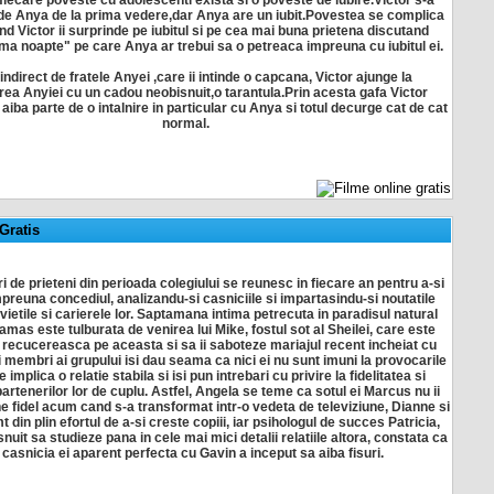
 de Anya de la prima vedere,dar Anya are un iubit.Povestea se complica
nd Victor ii surprinde pe iubitul si pe cea mai buna prietena discutand
ma noapte" pe care Anya ar trebui sa o petreaca impreuna cu iubitul ei.
indirect de fratele Anyei ,care ii intinde o capcana, Victor ajunge la
ea Anyiei cu un cadou neobisnuit,o tarantula.Prin acesta gafa Victor
aiba parte de o intalnire in particular cu Anya si totul decurge cat de cat
normal.
Gratis
i de prieteni din perioada colegiului se reunesc in fiecare an pentru a-si
preuna concediul, analizandu-si casniciile si impartasindu-si noutatile
vietile si carierele lor. Saptamana intima petrecuta in paradisul natural
mas este tulburata de venirea lui Mike, fostul sot al Sheilei, care este
 recucereasca pe aceasta si sa ii saboteze mariajul recent incheiat cu
ti membri ai grupului isi dau seama ca nici ei nu sunt imuni la provocarile
e implica o relatie stabila si isi pun intrebari cu privire la fidelitatea si
 partenerilor lor de cuplu. Astfel, Angela se teme ca sotul ei Marcus nu ii
 fidel acum cand s-a transformat intr-o vedeta de televiziune, Dianne si
t din plin efortul de a-si creste copiii, iar psihologul de succes Patricia,
nuit sa studieze pana in cele mai mici detalii relatiile altora, constata ca
 casnicia ei aparent perfecta cu Gavin a inceput sa aiba fisuri.