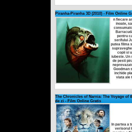
Piranha-Piranha 3D (2010)
-
Film Online Gr
n fiecare an
inoate, sa
consumator
Barracuda 
pentru ca
serifului J
putea filma s
supravegheze
copii si 
iubeste. Un
de pesti pir
neprevazator
Goodman si
inchide pla
viata ale 
The Chronicles of Narnia: The Voyage of t
de zi
-
Film Online Gratis
In partea a 
verisorul 