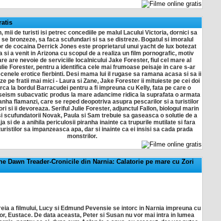
atis
, mii de turisti isi petrec concediile pe malul Lacului Victoria, dornici sa
 se bronzeze, sa faca scufundari si sa se distreze. Bogatul si imoralul
 de cocaina Derrick Jones este proprietarul unui yacht de lux botezat
si a venit in Arizona cu scopul de a realiza un film pornografic, motiv
re are nevoie de serviciile localnicului Jake Forester, fiul cel mare al
ulie Forester, pentru a identifica cele mai frumoase peisaje in care s-ar
cenele erotice fierbinti. Desi mama lui il rugase sa ramana acasa si sa ii
 pe fratii mai mici - Laura si Zane, Jake Forester ii mituieste pe cei doi
urca la bordul Barracudei pentru a fi impreuna cu Kelly, fata pe care o
 seism subacvatic produs la mare adancime ridica la suprafata o armata
anha flamanzi, care se reped deopotriva asupra pescarilor si a turistilor
i si ii devoreaza. Seriful Julie Forester, adjunctul Fallon, biologul marin
 scufundatorii Novak, Paula si Sam trebuie sa gaseasca o solutie de a
ja si de a anihila periculosii piranha inainte ca trupurile mutilate si fara
turistilor sa impanzeasca apa, dar si inainte ca ei insisi sa cada prada
monstrilor.
he Dawn Treader-Cronicile din Narnia: Calatorie pe mare cu Zori
treia a filmului, Lucy si Edmund Pevensie se intorc in Narnia impreuna cu
lor, Eustace. De data aceasta, Peter si Susan nu vor mai intra in lumea