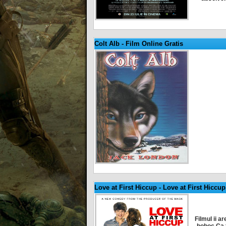
Colt Alb
-
Film Online Gratis
Love at First Hiccup - Love at First Hiccup
Filmul ii a
boboc.Ca f